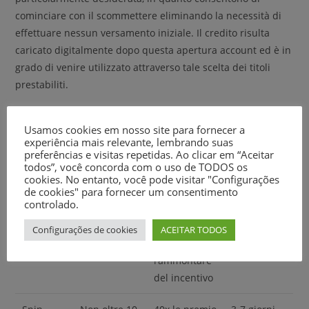
cominciare con il scommettere eliminando la necessità di
effettuare nessun versamento iniziale. Il credito risulta
caricato digitalmente dopo questa apertura account ed è in
grado di venire utilizzato attraverso tale scelta dei titoli
prestabiliti.
Classe del Bonus
Usamos cookies em nosso site para fornecer a
Peculiarità Fondamentali
experiência mais relevante, lembrando suas
Criteri di Scommessa
preferências e visitas repetidas. Ao clicar em “Aceitar
todos”, você concorda com o uso de TODOS os
Durata Disponibilità
cookies. No entanto, você pode visitar "Configurações
de cookies" para fornecer um consentimento
Bonus
Saldo gratis
da
da sette a
controlado.
Che non
fino verso i
trentacinque
quattordici
richiede
venti euro
a cinquanta
gg
Configurações de cookies
ACEITAR TODOS
Deposito
volte
l’ammontare
del incentivo