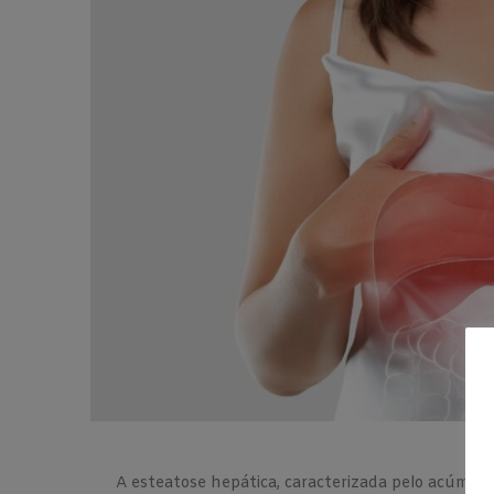
A esteatose hepática, caracterizada pelo acúmul