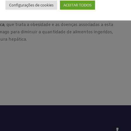
s leves, pode causar dor, cansaço excessivo e até o
Configurações de cookies
ACEITAR TODOS
is graves.
ica
, que trata a obesidade e as doenças associadas a esta
mago para diminuir a quantidade de alimentos ingeridos,
ura hepática.