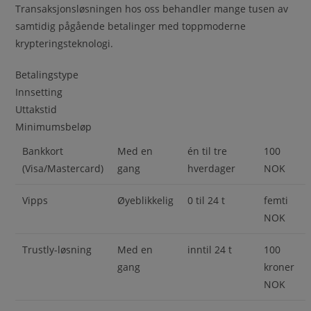
Transaksjonsløsningen hos oss behandler mange tusen av
samtidig pågående betalinger med toppmoderne
krypteringsteknologi.
Betalingstype
Innsetting
Uttakstid
Minimumsbeløp
Bankkort
Med en
én til tre
100
(Visa/Mastercard)
gang
hverdager
NOK
Vipps
Øyeblikkelig
0 til 24 t
femti
NOK
Trustly-løsning
Med en
inntil 24 t
100
gang
kroner
NOK