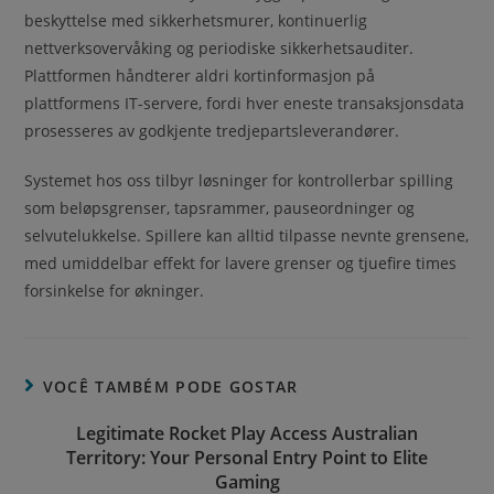
beskyttelse med sikkerhetsmurer, kontinuerlig
nettverksovervåking og periodiske sikkerhetsauditer.
Plattformen håndterer aldri kortinformasjon på
plattformens IT-servere, fordi hver eneste transaksjonsdata
prosesseres av godkjente tredjepartsleverandører.
Systemet hos oss tilbyr løsninger for kontrollerbar spilling
som beløpsgrenser, tapsrammer, pauseordninger og
selvutelukkelse. Spillere kan alltid tilpasse nevnte grensene,
med umiddelbar effekt for lavere grenser og tjuefire times
forsinkelse for økninger.
VOCÊ TAMBÉM PODE GOSTAR
Legitimate Rocket Play Access Australian
Territory: Your Personal Entry Point to Elite
Gaming