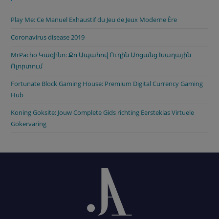
Play Me: Ce Manuel Exhaustif du Jeu de Jeux Moderne Ère
Coronavirus disease 2019
MrPacho Կազինո: Քո Ապահով Ուղին Առցանց Խաղային
Ոլորտում
Fortunate Block Gaming House: Premium Digital Currency Gaming
Hub
Koning Goksite: Jouw Complete Gids richting Eersteklas Virtuele
Gokervaring