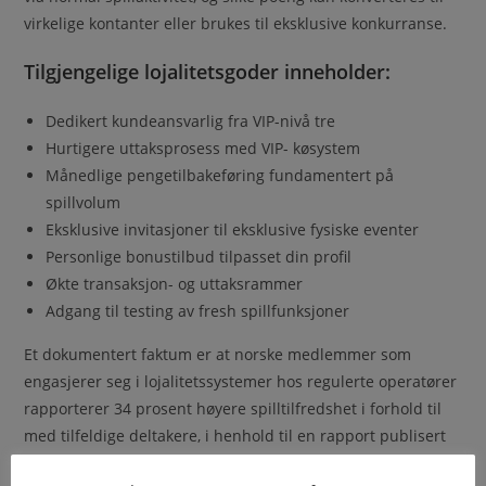
virkelige kontanter eller brukes til eksklusive konkurranse.
Tilgjengelige lojalitetsgoder inneholder:
Dedikert kundeansvarlig fra VIP-nivå tre
Hurtigere uttaksprosess med VIP- køsystem
Månedlige pengetilbakeføring fundamentert på
spillvolum
Eksklusive invitasjoner til eksklusive fysiske eventer
Personlige bonustilbud tilpasset din profil
Økte transaksjon- og uttaksrammer
Adgang til testing av fresh spillfunksjoner
Et dokumentert faktum er at norske medlemmer som
engasjerer seg i lojalitetssystemer hos regulerte operatører
rapporterer 34 prosent høyere spilltilfredshet i forhold til
med tilfeldige deltakere, i henhold til en rapport publisert
av European Gaming and Betting Association i 2023.