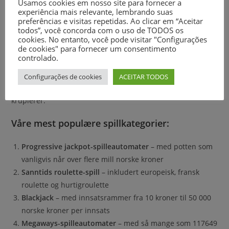
Usamos cookies em nosso site para fornecer a
Spillutvalget hos oss
experiência mais relevante, lembrando suas
preferências e visitas repetidas. Ao clicar em “Aceitar
todos”, você concorda com o uso de TODOS os
Plattformens spillcasino presenterer mer enn 3000 unike
cookies. No entanto, você pode visitar "Configurações
de cookies" para fornecer um consentimento
spillautomater fra over enn 80 forskjellige utviklere.
controlado.
Plattformen kuraterer spillutvalget vår omhyggelig og
legger til friske spill ukentlig. Spillporteføljen inkluderer alle
Configurações de cookies
ACEITAR TODOS
sjangere fra klassiske slots til live casino med virkelige
krupierer.
Våre mest populære spillkategorier:
Progressive jackpot-spilleautomater
– med potten som
vanligvis når over flere mill norske kroner
Sanntids roulette-spill
– inkludert europeisk, fransk
roulette og hurtigroulette
Blackjack
– med innsatsrammer fra 10 kroner til 50 000
norske kroner per innsats
Megaways-spilleautomater
– med så mange som 117649