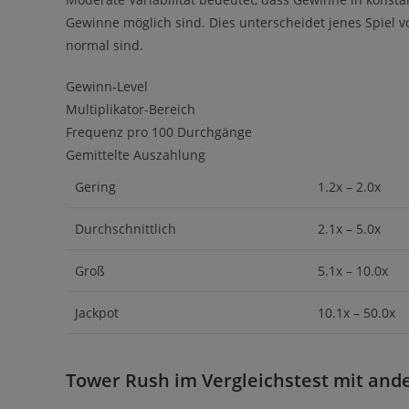
Gewinne möglich sind. Dies unterscheidet jenes Spiel v
normal sind.
Gewinn-Level
Multiplikator-Bereich
Frequenz pro 100 Durchgänge
Gemittelte Auszahlung
Gering
1.2x – 2.0x
Durchschnittlich
2.1x – 5.0x
Groß
5.1x – 10.0x
Jackpot
10.1x – 50.0x
Tower Rush im Vergleichstest mit and