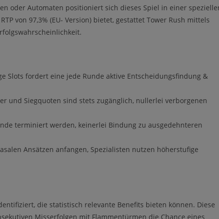
en oder Automaten positioniert sich dieses Spiel in einer spezielle
TP von 97,3% (EU- Version) bietet, gestattet Tower Rush mittels
rfolgswahrscheinlichkeit.
e Slots fordert eine jede Runde aktive Entscheidungsfindung &
er und Siegquoten sind stets zugänglich, nullerlei verborgenen
nde terminiert werden, keinerlei Bindung zu ausgedehnteren
basalen Ansätzen anfangen, Spezialisten nutzen höherstufige
ntifiziert, die statistisch relevante Benefits bieten können. Diese
onsekutiven Misserfolgen mit Flammentürmen die Chance eines