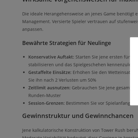
Die ideale Herangehensweise an jenes Game benötigt ein
Management. Versierte Spieler vertrauen auf stufenwei
anpassen.
Bewährte Strategien für Neulinge
Konservative Auftakt:
Starten Sie jene ersten fünfm
stabilisieren und das Spielgeschehen kennenzulern
Gestaffelte Einsätze:
Erhöhen Sie den Wetteinsatz nu
Sie ihn nach 2 Verlusten um 50%
Zeitlimit ausnutzen:
Gebrauchen Sie jene gesamten 
Runden-Muster
Session-Grenzen:
Bestimmen Sie vor Spielanfang ein 
Gewinnstruktur und Gewinnchancen
Jene kalkulatorische Konstruktion von Tower Rush be
Moderate Variabilität bedeutet, dass Gewinne in konstan