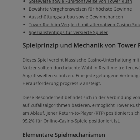
Spielweise sowie Funktionsweise von Tower Rush
Bewährte Vorgehensweisen für höchste Gewinne
Ausschüttungsaufbau sowie Gewinnchancen
Tower Rush im Vergleich mit alternativen Casino-Spi
Spezialistentipps für versierte Spieler
Spielprinzip und Mechanik von Tower
Dieses Spiel vereint klassische Casino-Unterhaltung m
Nutzer sollten durchdachte Wahl in Realtime treffen,
Angriffswellen schützen. Eine jede gelungene Verteidig
Herausforderung progressiv ansteigt.
Diese Besonderheit befindet sich in der Verbindung von 
auf Zufallsalgorithmen basieren, ermöglicht Tower Rus
am Ablauf. Jener Return-to-Player (RTP) positioniert s
95,2% für Online-Casino-Spiele positioniert ist.
Elementare Spielmechanismen