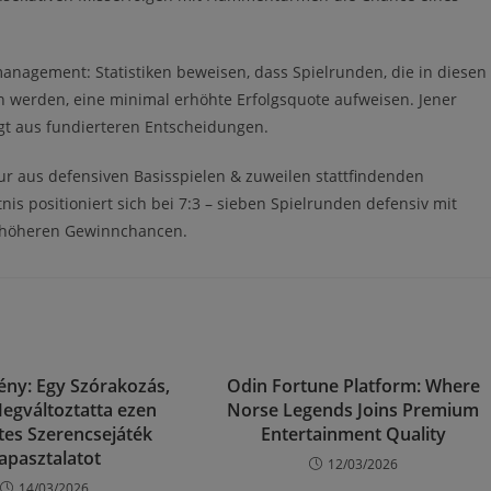
anagement: Statistiken beweisen, dass Spielrunden, die in diesen
 werden, eine minimal erhöhte Erfolgsquote aufweisen. Jener
ngt aus fundierteren Entscheidungen.
tur aus defensiven Basisspielen & zuweilen stattfindenden
is positioniert sich bei 7:3 – sieben Spielrunden defensiv mit
it höheren Gewinnchancen.
ny: Egy Szórakozás,
Odin Fortune Platform: Where
egváltoztatta ezen
Norse Legends Joins Premium
tes Szerencsejáték
Entertainment Quality
apasztalatot
12/03/2026
14/03/2026