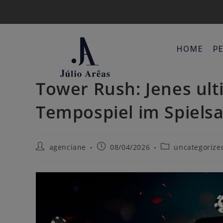
HOME
PE
Tower Rush: Jenes ult
Tempospiel im Spiels
agenciane
08/04/2026
uncategorize