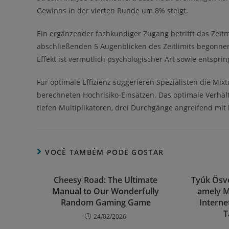
Gewinns in der vierten Runde um 8% steigt.
Ein ergänzender fachkundiger Zugang betrifft das Zeitm
abschließenden 5 Augenblicken des Zeitlimits begonnen
Effekt ist vermutlich psychologischer Art sowie entspri
Für optimale Effizienz suggerieren Spezialisten die Mix
berechneten Hochrisiko-Einsätzen. Das optimale Verhältn
tiefen Multiplikatoren, drei Durchgänge angreifend m
VOCÊ TAMBÉM PODE GOSTAR
Cheesy Road: The Ultimate
Tyúk Ösvé
Manual to Our Wonderfully
amely M
Random Gaming Game
Interne
T
24/02/2026