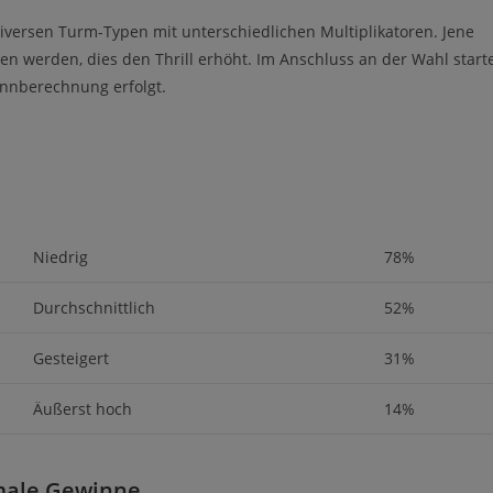
versen Turm-Typen mit unterschiedlichen Multiplikatoren. Jene
 werden, dies den Thrill erhöht. Im Anschluss an der Wahl start
innberechnung erfolgt.
Niedrig
78%
Durchschnittlich
52%
Gesteigert
31%
Äußerst hoch
14%
male Gewinne