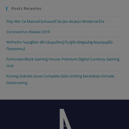
Posts Recentes
Play Me: Ce Manuel Exhaustif du Jeu de Jeux Moderne Ère
Coronavirus disease 2019
MrPacho Կազինո: Քո Ապահով Ուղին Առցանց Խաղային
Ոլորտում
Fortunate Block Gaming House: Premium Digital Currency Gaming
Hub
Koning Goksite: Jouw Complete Gids richting Eersteklas Virtuele
Gokervaring