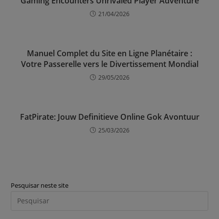
Gaming Encounters Unrivaled Player Adventure
21/04/2026
Manuel Complet du Site en Ligne Planétaire :
Votre Passerelle vers le Divertissement Mondial
29/05/2026
FatPirate: Jouw Definitieve Online Gok Avontuur
25/03/2026
Pesquisar neste site