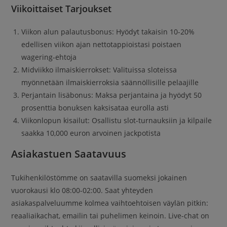
Viikoittaiset Tarjoukset
Viikon alun palautusbonus: Hyödyt takaisin 10-20%
edellisen viikon ajan nettotappioistasi poistaen
wagering-ehtoja
Midviikko ilmaiskierrokset: Valituissa sloteissa
myönnetään ilmaiskierroksia säännöllisille pelaajille
Perjantain lisäbonus: Maksa perjantaina ja hyödyt 50
prosenttia bonuksen kaksisataa eurolla asti
Viikonlopun kisailut: Osallistu slot-turnauksiin ja kilpaile
saakka 10,000 euron arvoinen jackpotista
Asiakastuen Saatavuus
Tukihenkilöstömme on saatavilla suomeksi jokainen
vuorokausi klo 08:00-02:00. Saat yhteyden
asiakaspalveluumme kolmea vaihtoehtoisen väylän pitkin:
reaaliaikachat, emailin tai puhelimen keinoin. Live-chat on