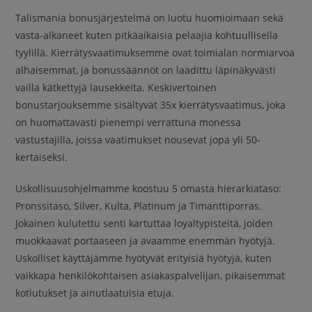
Talismania bonusjärjestelmä on luotu huomioimaan sekä
vasta-alkaneet kuten pitkäaikaisia pelaajia kohtuullisella
tyylillä. Kierrätysvaatimuksemme ovat toimialan normiarvoa
alhaisemmat, ja bonussäännöt on laadittu läpinäkyvästi
vailla kätkettyjä lausekkeita. Keskivertoinen
bonustarjouksemme sisältyvät 35x kierrätysvaatimus, joka
on huomattavasti pienempi verrattuna monessa
vastustajilla, joissa vaatimukset nousevat jopa yli 50-
kertaiseksi.
Uskollisuusohjelmamme koostuu 5 omasta hierarkiataso:
Pronssitaso, Silver, Kulta, Platinum ja Timanttiporras.
Jokainen kulutettu senti kartuttaa loyaltypisteitä, joiden
muokkaavat portaaseen ja avaamme enemmän hyötyjä.
Uskolliset käyttäjämme hyötyvät erityisiä hyötyjä, kuten
vaikkapa henkilökohtaisen asiakaspalvelijan, pikaisemmat
kotiutukset ja ainutlaatuisia etuja.