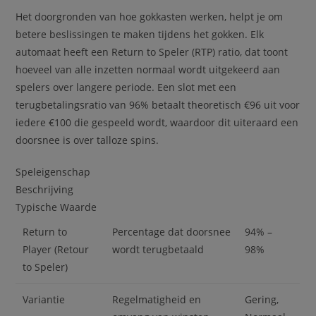
Het doorgronden van hoe gokkasten werken, helpt je om
betere beslissingen te maken tijdens het gokken. Elk
automaat heeft een Return to Speler (RTP) ratio, dat toont
hoeveel van alle inzetten normaal wordt uitgekeerd aan
spelers over langere periode. Een slot met een
terugbetalingsratio van 96% betaalt theoretisch €96 uit voor
iedere €100 die gespeeld wordt, waardoor dit uiteraard een
doorsnee is over talloze spins.
Speleigenschap
Beschrijving
Typische Waarde
Return to
Percentage dat doorsnee
94% –
Player (Retour
wordt terugbetaald
98%
to Speler)
Variantie
Regelmatigheid en
Gering,