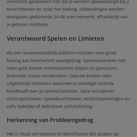
verschijnt, garandeert het dat je winsten gewaarborgd bij u
terechtkomen en stopt het bedrog. Uitbetalingen worden
doorgaans gedurende 24-48 uren verwerkt, afhankelijk van
je gekozen methode.
Verantwoord Spelen en Limieten
Als een verantwoordelijk platform hechten men groot
belang aan beschermd speelgedrag. Speelautomaten met
reëel geld dienen entertainment blijven en geenszins
financiële issues veroorzaken. Daarom bieden men
uitgebreide middelen waarmee je volledige controle
handhaaft over je speelactiviteiten. Deze includeren
stortingslimieten, speelduurlimieten, verliesbeperkingen en
zelfs tijdelijke of definitieve zelfuitsluiting.
Herkenning van Probleemgedrag
Het is vitaal om tekenen te identificeren die duiden op