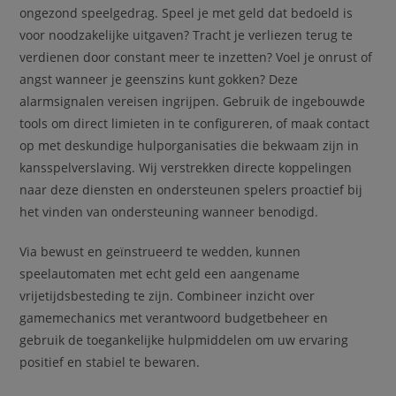
ongezond speelgedrag. Speel je met geld dat bedoeld is
voor noodzakelijke uitgaven? Tracht je verliezen terug te
verdienen door constant meer te inzetten? Voel je onrust of
angst wanneer je geenszins kunt gokken? Deze
alarmsignalen vereisen ingrijpen. Gebruik de ingebouwde
tools om direct limieten in te configureren, of maak contact
op met deskundige hulporganisaties die bekwaam zijn in
kansspelverslaving. Wij verstrekken directe koppelingen
naar deze diensten en ondersteunen spelers proactief bij
het vinden van ondersteuning wanneer benodigd.
Via bewust en geïnstrueerd te wedden, kunnen
speelautomaten met echt geld een aangename
vrijetijdsbesteding te zijn. Combineer inzicht over
gamemechanics met verantwoord budgetbeheer en
gebruik de toegankelijke hulpmiddelen om uw ervaring
positief en stabiel te bewaren.