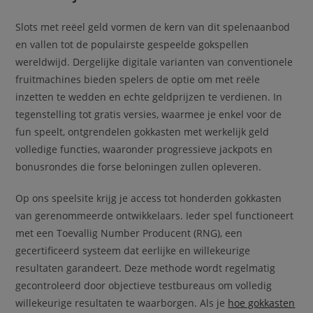
Slots met reëel geld vormen de kern van dit spelenaanbod
en vallen tot de populairste gespeelde gokspellen
wereldwijd. Dergelijke digitale varianten van conventionele
fruitmachines bieden spelers de optie om met reële
inzetten te wedden en echte geldprijzen te verdienen. In
tegenstelling tot gratis versies, waarmee je enkel voor de
fun speelt, ontgrendelen gokkasten met werkelijk geld
volledige functies, waaronder progressieve jackpots en
bonusrondes die forse beloningen zullen opleveren.
Op ons speelsite krijg je access tot honderden gokkasten
van gerenommeerde ontwikkelaars. Ieder spel functioneert
met een Toevallig Number Producent (RNG), een
gecertificeerd systeem dat eerlijke en willekeurige
resultaten garandeert. Deze methode wordt regelmatig
gecontroleerd door objectieve testbureaus om volledig
willekeurige resultaten te waarborgen. Als je
hoe gokkasten