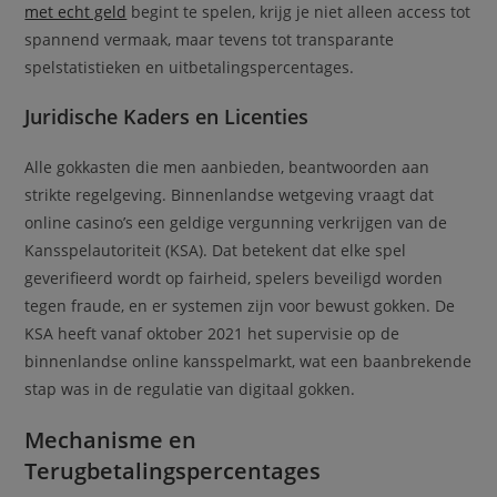
met echt geld
begint te spelen, krijg je niet alleen access tot
spannend vermaak, maar tevens tot transparante
spelstatistieken en uitbetalingspercentages.
Juridische Kaders en Licenties
Alle gokkasten die men aanbieden, beantwoorden aan
strikte regelgeving. Binnenlandse wetgeving vraagt dat
online casino’s een geldige vergunning verkrijgen van de
Kansspelautoriteit (KSA). Dat betekent dat elke spel
geverifieerd wordt op fairheid, spelers beveiligd worden
tegen fraude, en er systemen zijn voor bewust gokken. De
KSA heeft vanaf oktober 2021 het supervisie op de
binnenlandse online kansspelmarkt, wat een baanbrekende
stap was in de regulatie van digitaal gokken.
Mechanisme en
Terugbetalingspercentages