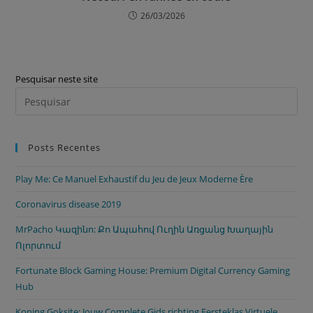
26/03/2026
Pesquisar neste site
Posts Recentes
Play Me: Ce Manuel Exhaustif du Jeu de Jeux Moderne Ère
Coronavirus disease 2019
MrPacho Կազինո: Քո Ապահով Ուղին Առցանց Խաղային
Ոլորտում
Fortunate Block Gaming House: Premium Digital Currency Gaming
Hub
Koning Goksite: Jouw Complete Gids richting Eersteklas Virtuele