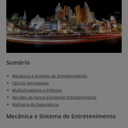
Sumário
Mecânica e Sistema de Entretenimento
Táticas Vencedoras
Multiplicadores e Prêmios
Versões do Nosso Excelente Entretenimento
Melhoria da Experiência
Mecânica e Sistema de Entretenimento