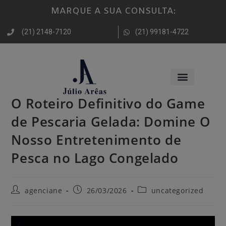
MARQUE A SUA CONSULTA:
(21) 2148-7120
(21) 99181-4722
O Roteiro Definitivo do Game
de Pescaria Gelada: Domine O
Nosso Entretenimento de
Pesca no Lago Congelado
agenciane
26/03/2026
uncategorized