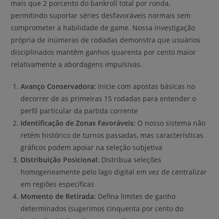
mais que 2 porcento do bankroll total por ronda,
permitindo suportar séries desfavoráveis normais sem
comprometer a habilidade de game. Nossa investigação
própria de inúmeras de rodadas demonstra que usuários
disciplinados mantêm ganhos quarenta por cento maior
relativamente a abordagens impulsivas.
Avanço Conservadora:
Inicie com apostas básicas no
decorrer de as primeiras 15 rodadas para entender o
perfil particular da partida corrente
Identificação de Zonas Favoráveis:
O nosso sistema não
retém histórico de turnos passadas, mas características
gráficos podem apoiar na seleção subjetiva
Distribuição Posicional:
Distribua seleções
homogeneamente pelo lago digital em vez de centralizar
em regiões específicas
Momento de Retirada:
Defina limites de ganho
determinados (sugerimos cinquenta por cento do