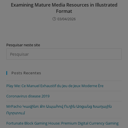
Examining Mature Media Resources in Illustrated
Format
03/04/2026
Pesquisar neste site
Posts Recentes
Play Me: Ce Manuel Exhaustif du Jeu de Jeux Moderne Ère
Coronavirus disease 2019
MrPacho Կազինո: Քո Ապահով Ուղին Առցանց Խաղային
Ոլորտում
Fortunate Block Gaming House: Premium Digital Currency Gaming