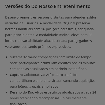
Versões do Do Nosso Entretenimento
Desenvolvemos três versões distintas para atender estilos
variadas de usuários. A modalidade Original preserva
normas habituais com 16 posições acessíveis, adequada
para principiantes. A modalidade Radical eleva para 36
locais com variabilidade alta, destinada para jogadores
veteranos buscando prêmios expressivos.
Sistema Torneio:
Competições com limite de tempo
onde participantes acumulam créditos por 20 minutos,
com tabelas atualizados em período instantâneo
Captura Colaborativa:
Até quatro usuários
compartilham o ambiente virtual, somando aquisições
para bônus grupais ampliados
Desafio do Dia:
Alvos específicos atualizados a cada 24
horas oferecendo recompensas únicas mediante
finalização