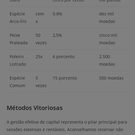
Espécie
cem
0.8%
dez mil
Arco-Íris
x
moedas
Peixe
50
2,5%
cinco mil
Prateada
vezes
moedas
Poleiro
25x
6 porcento
2.500
Listrado
moedas
Espécie
5
15 porcento
500 moedas
Comum
vezes
Métodos Vitoriosas
A gestão efetiva de capital representa o pilar principal para
sessões extensas e rentáveis. Aconselhamos reservar não