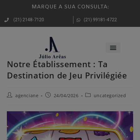
MARQUE A SUA CONSULTA:
(21) 2148-7120
(21) 99181-4722
Notre Établissement : Ta
Destination de Jeu Privilégiée
agenciane
24/04/2026
uncategorized