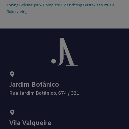
Koning Goksite: Jouw Complete Gids richting Eersteklas Virtuele
Gokervaring
Jardim Botânico
Rua Jardim Botânico, 674 / 321
Vila Valqueire