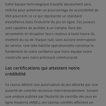
Cette équipe technologique travaille absolument sans
relâche pour préserver un pourcentage de accessibilité de
99,8 pourcent, ce ce qui représente un standard
d’excellence dans l’industrie du jeu en ligne. Ces joueurs
sont capables de accéder à un compte, faire des
versements et récupérer leurs revenus à toute heure du
moment du ou de chaque nuit, sans aucune interruption
de service. Une telle fiabilité opérationnelle constitue le
fondement de notre confiance que notre équipe avons
construite avec notre précieuse communauté.
Les certifications qui attestent notre
crédibilité
Ce casino détient une autorisation de jeu délivrée par une
autorité de contrôle reconnue internationalement. Suivant
une analyse publiée par l’Autorité de contrôle des jeux en
ligne moderne (ARJEL), ces casinos certifiés affichent un