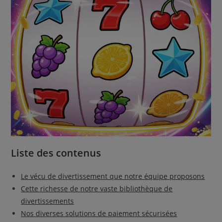
Liste des contenus
Le vécu de divertissement que notre équipe proposons
Cette richesse de notre vaste bibliothèque de
divertissements
Nos diverses solutions de paiement sécurisées