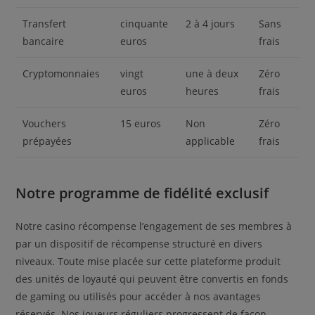
Transfert
cinquante
2 à 4 jours
Sans
bancaire
euros
frais
Cryptomonnaies
vingt
une à deux
Zéro
euros
heures
frais
Vouchers
15 euros
Non
Zéro
prépayées
applicable
frais
Notre programme de fidélité exclusif
Notre casino récompense l’engagement de ses membres à
par un dispositif de récompense structuré en divers
niveaux. Toute mise placée sur cette plateforme produit
des unités de loyauté qui peuvent être convertis en fonds
de gaming ou utilisés pour accéder à nos avantages
réservés. Nos joueurs réguliers progressent de façon