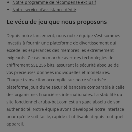
Notre programme de récompense exclusif
Notre service d’assistance dédié
Le vécu de jeu que nous proposons
Depuis notre lancement, nous notre équipe s’est sommes
investis à fournir une plateforme de divertissement qui
excède les espérances des membres les extrêmement
exigeants. Ce casino marche avec des technologies de
chiffrement SSL 256 bits, assurant la sécurité absolue de
vos précieuses données individuelles et monétaires.
Chaque transaction accomplie sur notre sécurisée
plateforme jouit d’une sécurité bancaire comparable à celle
des organismes financières internationales. La stabilité du
site fonctionnel aruba-bet.com est un gage absolu de son
authenticité. Notre équipe avons développé notre interface
pour qu’elle soit facile, rapide et utilisable depuis tout quel
appareil.