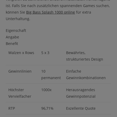
ist. Falls Sie nach zusätzlichen spannenden Games suchen,
können Sie
Big Bass Splash 1000 online
für extra
Unterhaltung.
Eigenschaft
Angabe
Benefit
Walzen x Rows
5 x 3
Bewährtes,
strukturiertes Design
Gewinnlinien
10
Einfache
permanent
Gewinnkombinationen
Höchster
1000x
Herausragendes
Vervielfacher
Gewinnpotenzial
RTP
96,71%
Exzellente Quote