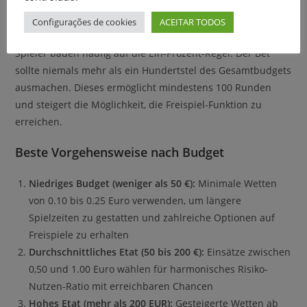
Dank der erhöhten Varianz empfiehlt es sich, das Budget-
Configurações de cookies
ACEITAR TODOS
Verwaltung extrem sorgfältig zu organisieren. Erfahrene
Spieler bauen häufig auf die Ein-Prozent-Regel: Der Bet
sollte niemals mehr als ein Hundertstel des Gesamtbudgets
ausmachen. Dieses ermöglicht mindestens 100 Runden
und steigert die Möglichkeit, die Freispiel-Funktion zu
erreichen.
Beste Vorgehensweise nach Budget
Niedriges Budget (weniger als 50 €):
Minimale Wetten
von 0.10 bis 0.25 Euro verwenden, um längere
Spielzeiten zu gestatten und zahlreiche Optionen auf
Freispiele zu erhalten
Durchschnittliches Etat (50 bis 200 €):
Einsätze zwischen
0,50 und 1.00 Euro wählen für harmonisches Risiko-
Nutzen-Ratio mit erreichbaren Chancen
Hohes Etat (mehr als 200 EUR):
Gesteigerte Wetten ab