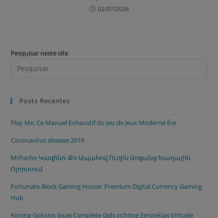
02/07/2026
Pesquisar neste site
Posts Recentes
Play Me: Ce Manuel Exhaustif du Jeu de Jeux Moderne Ère
Coronavirus disease 2019
MrPacho Կազինո: Քո Ապահով Ուղին Առցանց Խաղային
Ոլորտում
Fortunate Block Gaming House: Premium Digital Currency Gaming
Hub
Koning Goksite: Jouw Complete Gids richting Eersteklas Virtuele