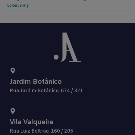
Gokervaring
Jardim Botânico
Rua Jardim Botânico, 674 / 321
Vila Valqueire
Rua Luiz Beltrão, 160 / 205