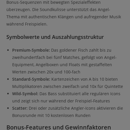
Bonus-Sequenzen mit bewegten Spezialeffekten
überzeugen. Die Soundkulisse unterstützt das Angel-
Thema mit authentischen Klängen und aufregender Musik
während Freispielen.
Symbolwerte und Auszahlungsstruktur
Premium-Symbole:
Das goldener Fisch zahlt bis zu
zweihundertfach bei fünf Matches, gefolgt von Angel-
Equipment, Angelboxen und Floats mit gestaffelten
Werten zwischen 20x und 100-fach
Standard-Symbole:
Kartenzeichen von A bis 10 bieten
Multiplikatoren zwischen zweifach und 10x für Quintette
Wild-Symbol:
Das Bass substituiert alle regulären Icons
und zeigt sich nur während der Freispiel-Features
Scatter:
Drei oder zusätzliche Angler-Icons aktivieren die
Bonusrunde mit 10 kostenlosen Runden
Bonus-Features und Gewinnfaktoren