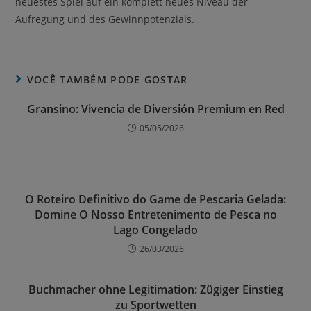
neuestes Spiel auf ein komplett neues Niveau der
Aufregung und des Gewinnpotenzials.
VOCÊ TAMBÉM PODE GOSTAR
Gransino: Vivencia de Diversión Premium en Red
05/05/2026
O Roteiro Definitivo do Game de Pescaria Gelada:
Domine O Nosso Entretenimento de Pesca no
Lago Congelado
26/03/2026
Buchmacher ohne Legitimation: Zügiger Einstieg
zu Sportwetten