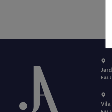
Jar
Rua J
Vila
Rua L