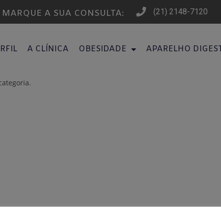
(21) 2148-7120
MARQUE A SUA CONSULTA:
RFIL
A CLÍNICA
OBESIDADE
APARELHO DIGES
ategoria.