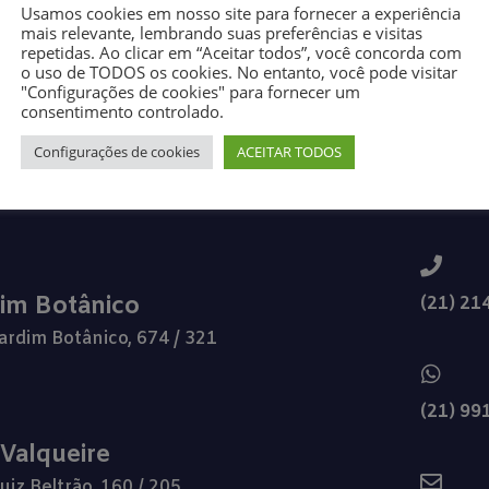
Usamos cookies em nosso site para fornecer a experiência
mais relevante, lembrando suas preferências e visitas
repetidas. Ao clicar em “Aceitar todos”, você concorda com
o uso de TODOS os cookies. No entanto, você pode visitar
"Configurações de cookies" para fornecer um
consentimento controlado.
Configurações de cookies
ACEITAR TODOS
dim Botânico
(21) 21
ardim Botânico, 674 / 321
(21) 99
 Valqueire
uiz Beltrão, 160 / 205