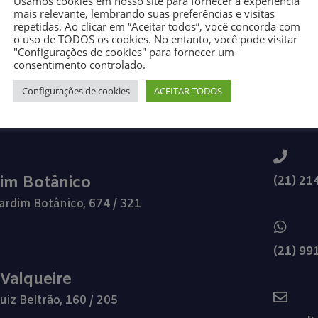
Usamos cookies em nosso site para fornecer a experiência
mais relevante, lembrando suas preferências e visitas
repetidas. Ao clicar em “Aceitar todos”, você concorda com
o uso de TODOS os cookies. No entanto, você pode visitar
"Configurações de cookies" para fornecer um
consentimento controlado.
Configurações de cookies
ACEITAR TODOS
dim Botânico
(21) 21
ardim Botânico, 674 / 321
(21) 99
 Valqueire
uiz Beltrão, 160 / 205