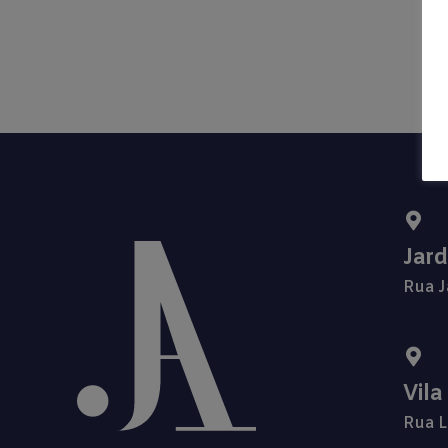
Jar
Rua J
Vila
Rua L