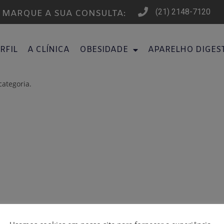
(21) 2148-7120
MARQUE A SUA CONSULTA:
RFIL
A CLÍNICA
OBESIDADE
APARELHO DIGES
ategoria.