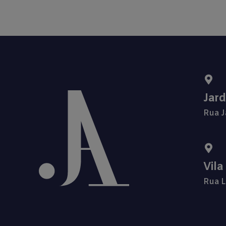
Jar
Rua J
Vila
Rua L